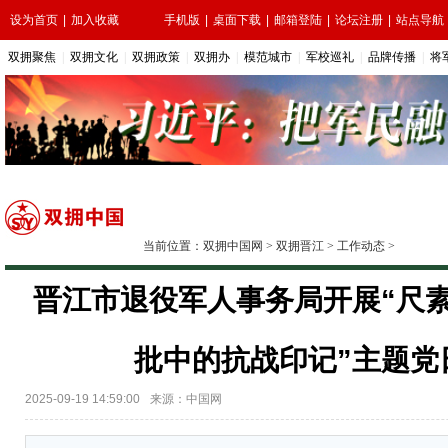
设为首页
|
加入收藏
手机版
|
桌面下载
|
邮箱登陆
|
论坛注册
|
站点导航
双拥聚焦
|
双拥文化
|
双拥政策
|
双拥办
|
模范城市
|
军校巡礼
|
品牌传播
|
将
当前位置：
双拥中国网
>
双拥晋江
>
工作动态
>
晋江市退役军人事务局开展“尺
批中的抗战印记”主题党
2025-09-19 14:59:00
来源：中国网