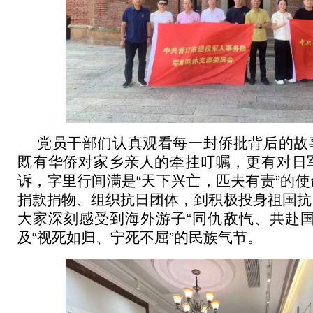
党员干部们认真观看每一封侨批背后的故
既有华侨对家乡亲人的牵挂叮嘱，更有对日
诉，字里行间满是“天下兴亡，匹夫有责”的
捐款捐物、组织抗日团体，到积极投身祖国抗
大家深刻感受到海外游子“同仇敌忾、共赴国
及“视死如归、宁死不屈”的民族气节。