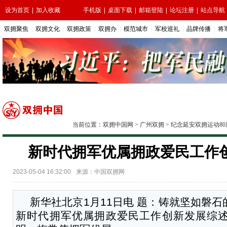
设为首页
|
加入收藏
手机版
|
桌面下载
|
邮箱登陆
|
论坛注册
|
站点导航
双拥聚焦
|
双拥文化
|
双拥政策
|
双拥办
|
模范城市
|
军校巡礼
|
品牌传播
|
将
当前位置：
双拥中国网
>
广州双拥
>
纪念延安双拥运动8
新时代拥军优属拥政爱民工作
2023-05-04 16:32:00
来源：中国双拥网
新华社北京1月11日电 题：铸就坚如磐
新时代拥军优属拥政爱民工作创新发展综