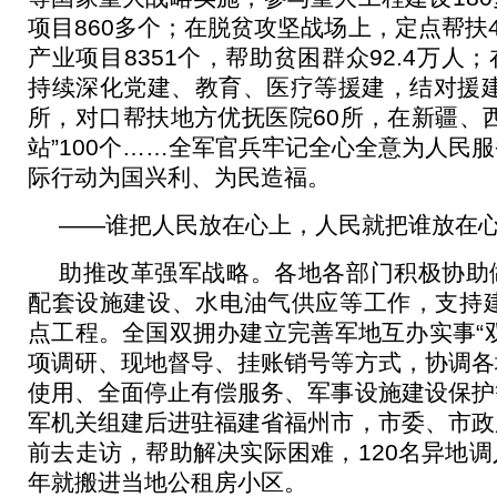
项目860多个；在脱贫攻坚战场上，定点帮扶4
产业项目8351个，帮助贫困群众92.4万人
持续深化党建、教育、医疗等援建，结对援建“
所，对口帮扶地方优抚医院60所，在新疆、
站”100个……全军官兵牢记全心全意为人民
际行动为国兴利、为民造福。
——谁把人民放在心上，人民就把谁放在
助推改革强军战略。各地各部门积极协助
配套设施建设、水电油气供应等工作，支持建
点工程。全国双拥办建立完善军地互办实事“
项调研、现地督导、挂账销号等方式，协调各
使用、全面停止有偿服务、军事设施建设保护
军机关组建后进驻福建省福州市，市委、市政
前去走访，帮助解决实际困难，120名异地
年就搬进当地公租房小区。