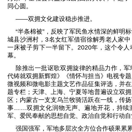
同心圆。
——双拥文化建设稳步推进。
“半条棉被”，反映了军民鱼水情深的鲜明
城县沙洲村，3名女红军借宿徐解秀老人家中
一床被子剪下一半留下。2020年，这个令
幕。
除推出一批讴歌双拥旋律的精品力作，军
代铸就双拥新辉煌》《情怀与担当》电视专题
微视频和微电影主题文艺作品征集评选，并在
题专栏；天津、上海、宁夏等地普遍设立双拥
区；内蒙古一支支乌兰牧骑活跃在一线，传扬
事……双拥文化润物无声、遍地开花，持续
军、爱民奉献的思想自觉、政治自觉和行动自
强国强军，军地多层次全方位合作硕果累