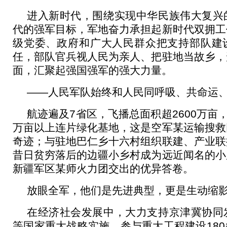
进入新时代，围绕实现中华民族伟大复兴
代的强军目标，军地奋力承担起新时代双拥工
级党委、政府和广大人民群众把支持部队建
任，部队官兵视人民为亲人、把驻地当故乡，
面，汇聚起强国强军的强大力量。
——人民军队始终和人民同呼吸、共命运
航迹遍及7省区，飞播总面积超2600万亩，
万亩以上连片绿化基地，这是空军某运输搜救
奇迹；与驻地巴仁乡十六村组织联建、产业联
昔日贫穷落后的边疆小乡村成为远近闻名的小
新疆军区某师火力团交出的优异答卷。
放眼全军，他们是先进典型，更是生动缩
在经济社会发展中，大力支持京津冀协同
等国家重大战略实施，参与重大工程建设18