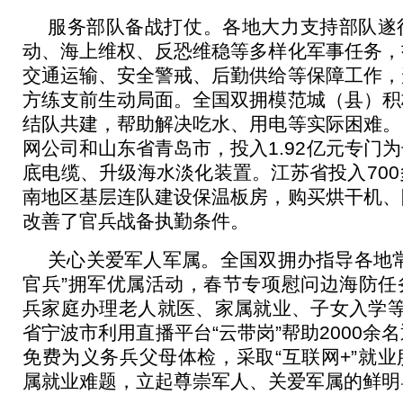
服务部队备战打仗。各地大力支持部队遂
动、海上维权、反恐维稳等多样化军事任务，
交通运输、安全警戒、后勤供给等保障工作，
方练支前生动局面。全国双拥模范城（县）积
结队共建，帮助解决吃水、用电等实际困难。
网公司和山东省青岛市，投入1.92亿元专门
底电缆、升级海水淡化装置。江苏省投入70
南地区基层连队建设保温板房，购买烘干机、
改善了官兵战备执勤条件。
关心关爱军人军属。全国双拥办指导各地常
官兵”拥军优属活动，春节专项慰问边海防任
兵家庭办理老人就医、家属就业、子女入学等
省宁波市利用直播平台“云带岗”帮助2000余
免费为义务兵父母体检，采取“互联网+”就
属就业难题，立起尊崇军人、关爱军属的鲜明